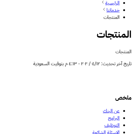
الرئيسية
خدماتنا
المنتجات
المنتجات
المنتجات
تاريخ آخر تحديث:
١٢‏/٠٤‏/٢٠٢٠
-
٤:١٣ م
بتوقيت السعودية
ملخص
عن البنك
البرامج
التوظيف
الاسئلة الشائعة